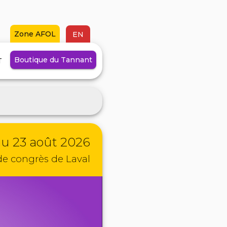
Zone AFOL
EN
Boutique
du Tannant
T
au 23 août 2026
 de congrès
de Laval