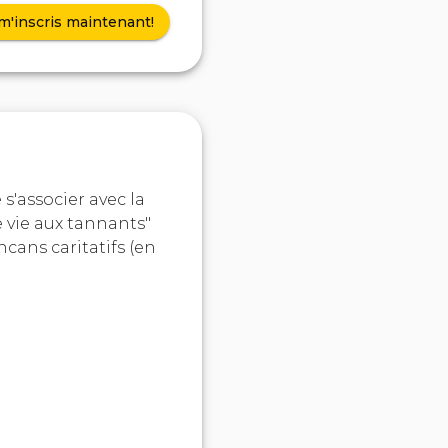
m'inscris maintenant!
s'associer avec la
 vie aux tannants"
ncans caritatifs (en