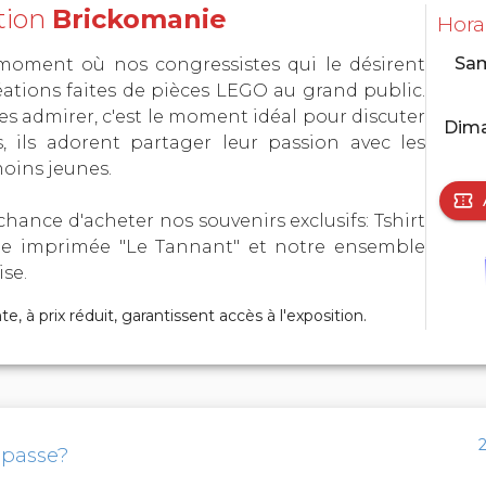
ition
Brickomanie
Horai
Sam
 moment où nos congressistes qui le désirent
éations faites de pièces LEGO au grand public.
es admirer, c'est le moment idéal pour discuter
Dima
, ils adorent partager leur passion avec les
moins jeunes.
hance d'acheter nos souvenirs exclusifs: Tshirt
ile imprimée "Le Tannant" et notre ensemble
ise.
te, à prix réduit, garantissent accès à l'exposition.
 passe?